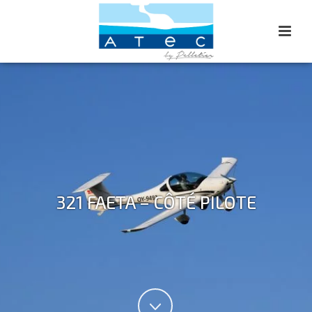
321 FAETA – CÔTÉ PILOTE